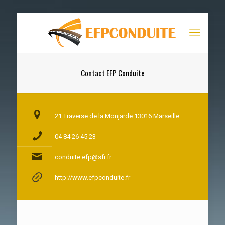
Contact EFP Conduite
21 Traverse de la Monjarde 13016 Marseille
04 84 26 45 23
conduite.efp@sfr.fr
http://www.efpconduite.fr