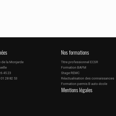
nées
Nos formations
e de la Monjarde
Titre professionnel ECSR
eille
Formation BAFM
 26 45 23
Stage REMC
 01 28 82 53
Réactualisation des connaissances
Formation permis B auto-école
Mentions légales